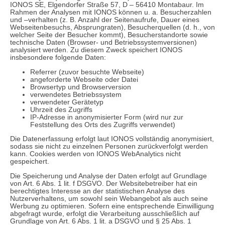
IONOS SE, Elgendorfer Straße 57, D – 56410 Montabaur. Im
Rahmen der Analysen mit IONOS können u. a. Besucherzahlen
und –verhalten (z. B. Anzahl der Seitenaufrufe, Dauer eines
Webseitenbesuchs, Absprungraten), Besucherquellen (d. h., von
welcher Seite der Besucher kommt), Besucherstandorte sowie
technische Daten (Browser- und Betriebssystemversionen)
analysiert werden. Zu diesem Zweck speichert IONOS
insbesondere folgende Daten:
Referrer (zuvor besuchte Webseite)
angeforderte Webseite oder Datei
Browsertyp und Browserversion
verwendetes Betriebssystem
verwendeter Gerätetyp
Uhrzeit des Zugriffs
IP-Adresse in anonymisierter Form (wird nur zur
Feststellung des Orts des Zugriffs verwendet)
Die Datenerfassung erfolgt laut IONOS vollständig anonymisiert,
sodass sie nicht zu einzelnen Personen zurückverfolgt werden
kann. Cookies werden von IONOS WebAnalytics nicht
gespeichert.
Die Speicherung und Analyse der Daten erfolgt auf Grundlage
von Art. 6 Abs. 1 lit. f DSGVO. Der Websitebetreiber hat ein
berechtigtes Interesse an der statistischen Analyse des
Nutzerverhaltens, um sowohl sein Webangebot als auch seine
Werbung zu optimieren. Sofern eine entsprechende Einwilligung
abgefragt wurde, erfolgt die Verarbeitung ausschließlich auf
Grundlage von Art. 6 Abs. 1 lit. a DSGVO und § 25 Abs. 1