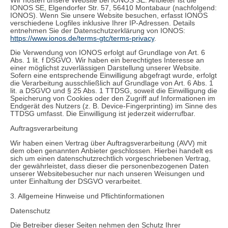
Wir hosten unsere Website bei IONOS SE. Anbieter ist die
IONOS SE, Elgendorfer Str. 57, 56410 Montabaur (nachfolgend:
IONOS). Wenn Sie unsere Website besuchen, erfasst IONOS
verschiedene Logfiles inklusive Ihrer IP-Adressen. Details
entnehmen Sie der Datenschutzerklärung von IONOS:
https://www.ionos.de/terms-gtc/terms-privacy
.
Die Verwendung von IONOS erfolgt auf Grundlage von Art. 6
Abs. 1 lit. f DSGVO. Wir haben ein berechtigtes Interesse an
einer möglichst zuverlässigen Darstellung unserer Website.
Sofern eine entsprechende Einwilligung abgefragt wurde, erfolgt
die Verarbeitung ausschließlich auf Grundlage von Art. 6 Abs. 1
lit. a DSGVO und § 25 Abs. 1 TTDSG, soweit die Einwilligung die
Speicherung von Cookies oder den Zugriff auf Informationen im
Endgerät des Nutzers (z. B. Device-Fingerprinting) im Sinne des
TTDSG umfasst. Die Einwilligung ist jederzeit widerrufbar.
Auftragsverarbeitung
Wir haben einen Vertrag über Auftragsverarbeitung (AVV) mit
dem oben genannten Anbieter geschlossen. Hierbei handelt es
sich um einen datenschutzrechtlich vorgeschriebenen Vertrag,
der gewährleistet, dass dieser die personenbezogenen Daten
unserer Websitebesucher nur nach unseren Weisungen und
unter Einhaltung der DSGVO verarbeitet.
3. Allgemeine Hinweise und Pflicht­informationen
Datenschutz
Die Betreiber dieser Seiten nehmen den Schutz Ihrer