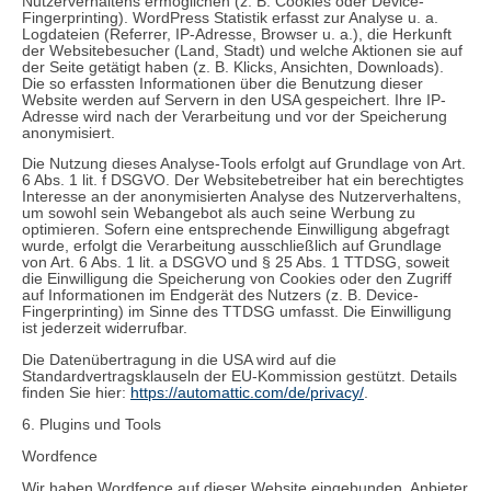
Nutzerverhaltens ermöglichen (z. B. Cookies oder Device-
Fingerprinting). WordPress Statistik erfasst zur Analyse u. a.
Logdateien (Referrer, IP-Adresse, Browser u. a.), die Herkunft
der Websitebesucher (Land, Stadt) und welche Aktionen sie auf
der Seite getätigt haben (z. B. Klicks, Ansichten, Downloads).
Die so erfassten Informationen über die Benutzung dieser
Website werden auf Servern in den USA gespeichert. Ihre IP-
Adresse wird nach der Verarbeitung und vor der Speicherung
anonymisiert.
Die Nutzung dieses Analyse-Tools erfolgt auf Grundlage von Art.
6 Abs. 1 lit. f DSGVO. Der Websitebetreiber hat ein berechtigtes
Interesse an der anonymisierten Analyse des Nutzerverhaltens,
um sowohl sein Webangebot als auch seine Werbung zu
optimieren. Sofern eine entsprechende Einwilligung abgefragt
wurde, erfolgt die Verarbeitung ausschließlich auf Grundlage
von Art. 6 Abs. 1 lit. a DSGVO und § 25 Abs. 1 TTDSG, soweit
die Einwilligung die Speicherung von Cookies oder den Zugriff
auf Informationen im Endgerät des Nutzers (z. B. Device-
Fingerprinting) im Sinne des TTDSG umfasst. Die Einwilligung
ist jederzeit widerrufbar.
Die Datenübertragung in die USA wird auf die
Standardvertragsklauseln der EU-Kommission gestützt. Details
finden Sie hier:
https://automattic.com/de/privacy/
.
6. Plugins und Tools
Wordfence
Wir haben Wordfence auf dieser Website eingebunden. Anbieter