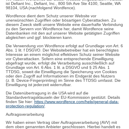
ist Defiant Inc., Defiant, Inc., 800 5th Ave Ste 4100, Seattle, WA
98104, USA (nachfolgend Wordfence).
Wordfence dient dem Schutz unserer Website vor
unerwünschten Zugriffen oder bösartigen Cyberattacken. Zu
diesem Zweck stellt unsere Website eine dauerhafte Verbindung
zu den Servern von Wordfence her, damit Wordfence seine
Datenbanken mit den auf unserer Website getätigten Zugriffen
abgleichen und ggf. blockieren kann.
Die Verwendung von Wordfence erfolgt auf Grundlage von Art. 6
Abs. 1 lit. f DSGVO. Der Websitebetreiber hat ein berechtigtes
Interesse an einem möglichst effektiven Schutz seiner Website
vor Cyberattacken. Sofern eine entsprechende Einwilligung
abgefragt wurde, erfolgt die Verarbeitung ausschließlich auf
Grundlage von Art. 6 Abs. 1 lit. a DSGVO und § 25 Abs. 1
TTDSG, soweit die Einwilligung die Speicherung von Cookies
oder den Zugriff auf Informationen im Endgerät des Nutzers
(z. B. Device-Fingerprinting) im Sinne des TTDSG umfasst. Die
Einwilligung ist jederzeit widerrufbar.
Die Datenübertragung in die USA wird auf die
Standardvertragsklauseln der EU-Kommission gestützt. Details
finden Sie hier:
https://www.wordfence.com/help/general-data-
protection-regulation/
.
Auftragsverarbeitung
Wir haben einen Vertrag über Auftragsverarbeitung (AVV) mit
dem oben genannten Anbieter geschlossen. Hierbei handelt es