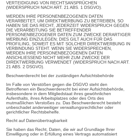
VERTEIDIGUNG VON RECHTSANSPRÜCHEN
(WIDERSPRUCH NACH ART. 21 ABS. 1 DSGVO).
WERDEN IHRE PERSONENBEZOGENEN DATEN
VERARBEITET, UM DIREKTWERBUNG ZU BETREIBEN, SO
HABEN SIE DAS RECHT, JEDERZEIT WIDERSPRUCH GEGEN
DIE VERARBEITUNG SIE BETREFFENDER
PERSONENBEZOGENER DATEN ZUM ZWECKE DERARTIGER
WERBUNG EINZULEGEN; DIES GILT AUCH FÜR DAS
PROFILING, SOWEIT ES MIT SOLCHER DIREKTWERBUNG IN
VERBINDUNG STEHT. WENN SIE WIDERSPRECHEN,
WERDEN IHRE PERSONENBEZOGENEN DATEN
ANSCHLIESSEND NICHT MEHR ZUM ZWECKE DER
DIREKTWERBUNG VERWENDET (WIDERSPRUCH NACH ART.
21 ABS. 2 DSGVO).
Beschwerde­recht bei der zuständigen Aufsichts­behörde
Im Falle von Verstößen gegen die DSGVO steht den
Betroffenen ein Beschwerderecht bei einer Aufsichtsbehörde,
insbesondere in dem Mitgliedstaat ihres gewöhnlichen
Aufenthalts, ihres Arbeitsplatzes oder des Orts des
mutmaßlichen Verstoßes zu. Das Beschwerderecht besteht
unbeschadet anderweitiger verwaltungsrechtlicher oder
gerichtlicher Rechtsbehelfe.
Recht auf Daten­übertrag­barkeit
Sie haben das Recht, Daten, die wir auf Grundlage Ihrer
Einwilligung oder in Erfüllung eines Vertrags automatisiert